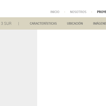
INICIO
•
NOSOTROS
•
PROY
E 3 SUR |
CARACTERÍSTICAS
UBICACIÓN
IMÁGEN