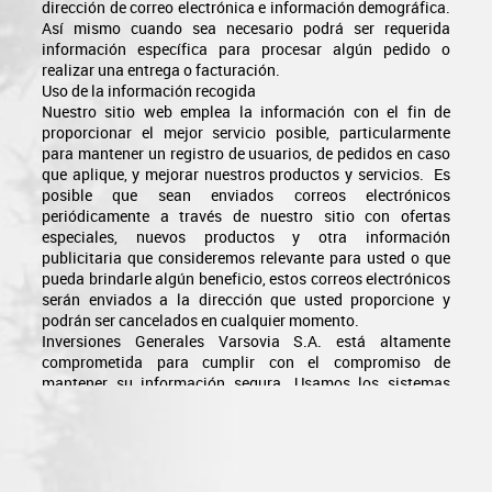
dirección de correo electrónica e información demográfica.
Así mismo cuando sea necesario podrá ser requerida
información específica para procesar algún pedido o
realizar una entrega o facturación.
Uso de la información recogida
Nuestro sitio web emplea la información con el fin de
proporcionar el mejor servicio posible, particularmente
para mantener un registro de usuarios, de pedidos en caso
que aplique, y mejorar nuestros productos y servicios. Es
posible que sean enviados correos electrónicos
periódicamente a través de nuestro sitio con ofertas
especiales, nuevos productos y otra información
publicitaria que consideremos relevante para usted o que
pueda brindarle algún beneficio, estos correos electrónicos
serán enviados a la dirección que usted proporcione y
podrán ser cancelados en cualquier momento.
Inversiones Generales Varsovia S.A. está altamente
comprometida para cumplir con el compromiso de
mantener su información segura. Usamos los sistemas
más avanzados y los actualizamos constantemente para
asegurarnos que no exista ningún acceso no autorizado.
Cookies
Una cookie se refiere a un fichero que es enviado con la