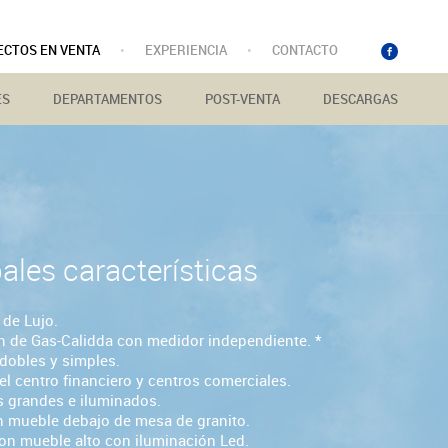
ECTOS EN VENTA
•
EXPERIENCIA
•
CONTACTO
ES
DEPARTAMENTOS
POST-VENTA
DESCARGAS
pales características
de Lujo.
ón de Gas-Calidda con medidor independiente. *
dobles y simples.
el centro financiero y centros comerciales.
 grandes e iluminados.
 mueble debajo de mesa de granito.
on mueble alto con iluminación Led.