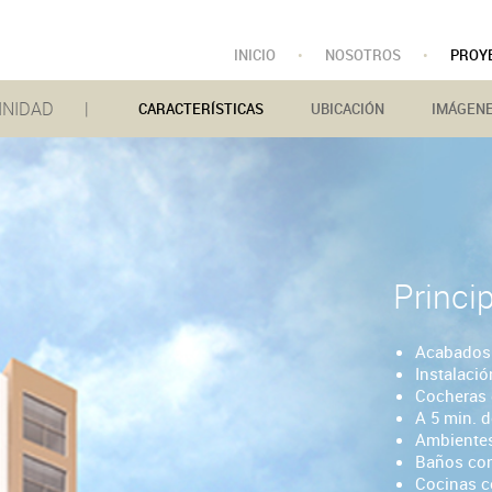
INICIO
•
NOSOTROS
•
PROY
RINIDAD |
CARACTERÍSTICAS
UBICACIÓN
IMÁGEN
Princi
Acabados 
Instalaci
Cocheras 
A 5 min. d
Ambientes
Baños con
Cocinas c