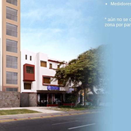
Medidores
* aún no se 
zona por par